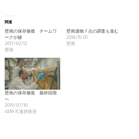
ン
だ
ン
ン
ド
さ
ド
ド
ウ
い
ウ
ウ
で
(新
で
で
開
し
開
開
き
い
き
き
関連
ま
ウ
ま
ま
す)
ィ
す)
す)
ン
壁画の保存修復 チームワ
壁画遺物７点の調査も進む
ド
ークが鍵
2016/11/20
ウ
で
2017/02/12
壁画
開
き
壁画
ま
す)
壁画の保存修復 最終段階
へ
2019/07/10
GEM-JC進捗状況