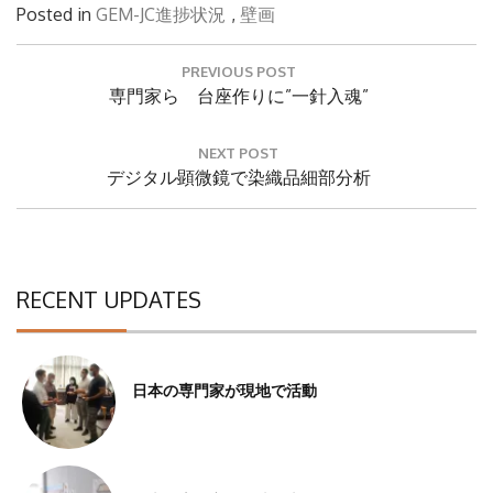
Posted in
GEM-JC進捗状況
,
壁画
投
PREVIOUS POST
稿
Previous
専門家ら 台座作りに”一針入魂”
ナ
Post:
ビ
ゲ
NEXT POST
ー
Next
デジタル顕微鏡で染織品細部分析
シ
Post:
ョ
ン
RECENT UPDATES
日本の専門家が現地で活動