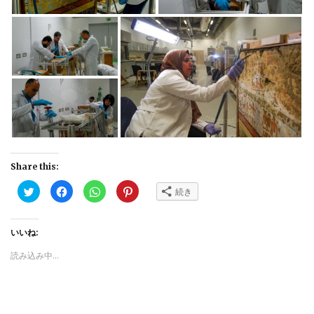
Share this:
ク
Facebook
ク
ク
続き
リ
で
リ
リ
ッ
共
ッ
ッ
ク
有
ク
ク
し
す
し
し
て
る
て
て
いいね:
Twitter
に
WhatsApp
Pinterest
で
は
で
で
読み込み中...
共
ク
共
共
有
リ
有
有
(新
ッ
(新
(新
し
ク
し
し
い
し
い
い
ウ
て
ウ
ウ
ィ
く
ィ
ィ