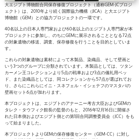
大エジプト博物館合同保存修復プロジェクト（通称GEM-JCプロジ
ェクト）は、2010年より続く国際協力機構（JICA）と大エジプト
博物館（GEM）との協力プロジェクトの一環です。
40名以上の日本人専門家および60名以上のエジプト人専門家が本
プロジェクトに参加し、のちにGEMに展示されることとなる72点
の対象遺物の移送、調査、保存修復を行うことを目的としていま
す。
これらの対象遺物は素材によって木製品、染織品、そして壁画と
いう3つのグループに分類されています。木製品としては、ツタン
カーメン王コレクションより5点の戦車および3点の儀礼用ベッ
ド、また染織品としては、同コレクションから57点が選ばれてお
り、さらにこれらにイニ・スネフェル・イシェテフのマスタバの
壁画セット6点が加わります。
本プロジェクトは、エジプトのアナーニー考古大臣およびGEMの
タレク・タウフィク館長の監督のもと、2016年12月16日に開催さ
れた日本側およびエジプト側との第1回合同調整委員会（JCC）をも
って始まりました。
本プロジェクトよりGEMの保存修復センター（GEM-CC）に対し