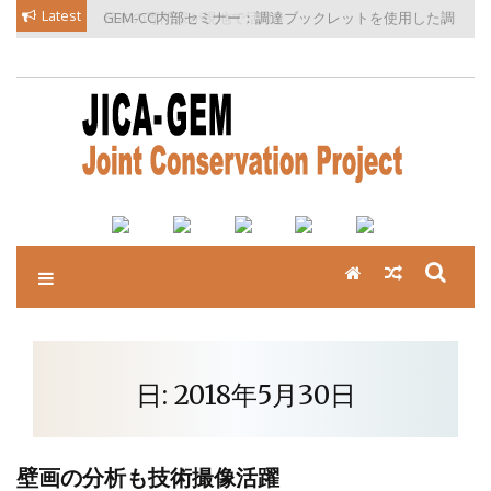
Skip
Latest
日本の専門家が現地で活動
GEM-CC内部セミナー：調達ブックレットを使用した調
to
達勉強会を開催
content
日:
2018年5月30日
壁画の分析も技術撮像活躍