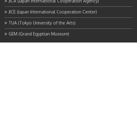
JICA (Japan International Cooperation Agency)
JICE (Japan International Cooperation Center)
TUA (Tokyo University of the Arts)
GEM (Grand Egyptian Museum)
当プロジェクトを一言で
一般財団法人日本国際協力センター（JICE）と東京藝術大学（TUA)
とジョイントベンチャー（共同企業体）を結成し、独立行政法人
国際協力機構（JICA）が実施する「大エジプト博物館合同保存修復
プロジェクト」の業務実施することになりました。