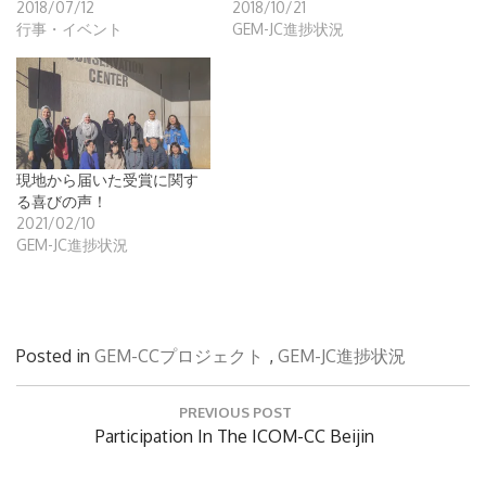
2018/07/12
2018/10/21
行事・イベント
GEM-JC進捗状況
現地から届いた受賞に関す
る喜びの声！
2021/02/10
GEM-JC進捗状況
Posted in
GEM-CCプロジェクト
,
GEM-JC進捗状況
投
PREVIOUS POST
稿
Previous
Participation In The ICOM-CC Beijin
ナ
Post:
ビ