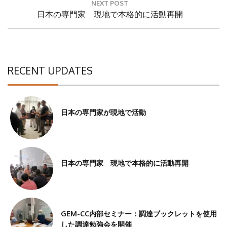
ゲ
NEXT POST
ー
Next
日本の専門家 現地で本格的に活動再開
シ
Post:
ョ
ン
RECENT UPDATES
日本の専門家が現地で活動
日本の専門家 現地で本格的に活動再開
GEM-CC内部セミナー：調達ブックレットを使用
した調達勉強会を開催