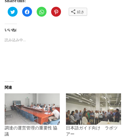
Share this:
ク
Facebook
ク
ク
続き
リ
で
リ
リ
ッ
共
ッ
ッ
ク
有
ク
ク
し
す
し
し
て
る
て
て
いいね:
Twitter
に
WhatsApp
Pinterest
で
は
で
で
読み込み中...
共
ク
共
共
有
リ
有
有
(新
ッ
(新
(新
し
ク
し
し
い
し
い
い
ウ
て
ウ
ウ
ィ
く
ィ
ィ
ン
だ
ン
ン
ド
さ
ド
ド
ウ
い
ウ
ウ
で
(新
で
で
開
し
開
開
き
い
き
き
関連
ま
ウ
ま
ま
す)
ィ
す)
す)
ン
ド
ウ
で
開
き
ま
す)
調達の運営管理の重要性 協
日本語ガイド向け ラボツ
議
アー