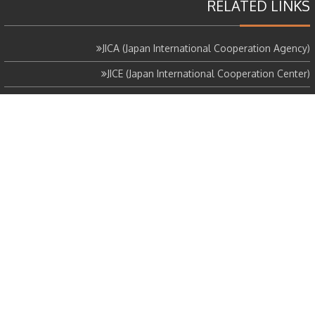
RELATED LINKS
JICA (Japan International Cooperation Agency)
JICE (Japan International Cooperation Center)
TUA (Tokyo University of the Arts)
GEM (Grand Egyptian Museum)
المشروع بايجاز
مشروع الترميم المشترك هو مشروع من هيئة التعاون الدولي اليابانية، و الذي
يشترك في تنفيذه مركز التعاون الدولي الياباني (JICE) مع جامعة طوكيو